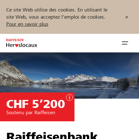
Ce site Web utilise des cookies. En utilisant le
site Web, vous acceptez l'emploi de cookies.
Pour en savoir plus
Zum
Inhalt
Navig
springen
öffnen
Démarrez maintenant
CHF 5’200
Trouvez des projets et des organisations
Soutenu par Raiffeisen
Parrainer
Soutien & assistance
Raiffeisenbank