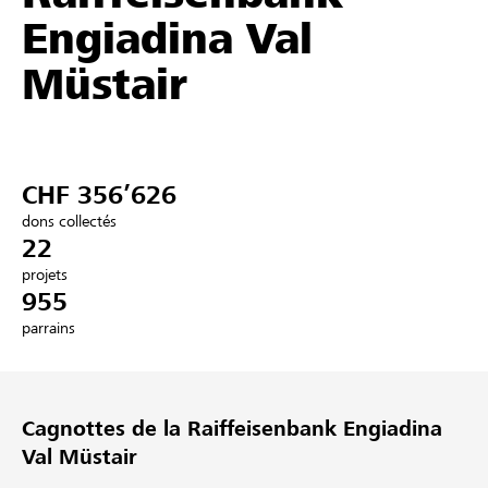
Engiadina Val
Partenaires / Banques Raiffeisen
Müstair
Se connecter
CHF 356’626
S'inscrire
dons collectés
22
projets
955
DE
FR
IT
parrains
Cagnottes de la Raiffeisenbank Engiadina
Val Müstair