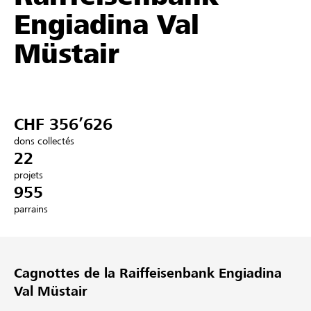
Engiadina Val
Partenaires / Banques Raiffeisen
Müstair
Se connecter
CHF 356’626
S'inscrire
dons collectés
22
projets
955
DE
FR
IT
parrains
Cagnottes de la Raiffeisenbank Engiadina
Val Müstair