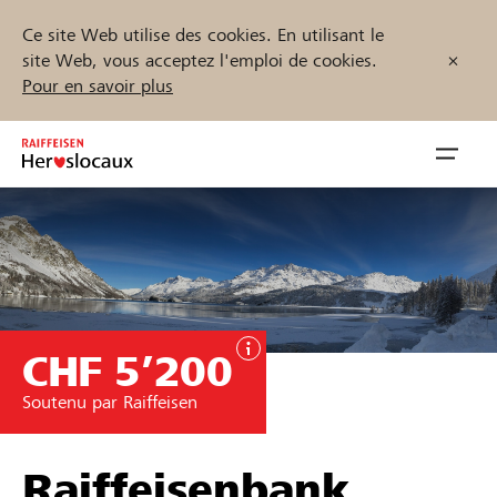
Ce site Web utilise des cookies. En utilisant le
site Web, vous acceptez l'emploi de cookies.
Pour en savoir plus
Zum
Inhalt
Navig
springen
öffnen
Démarrez maintenant
CHF 5’200
Trouvez des projets et des organisations
Soutenu par Raiffeisen
Parrainer
Soutien & assistance
Raiffeisenbank