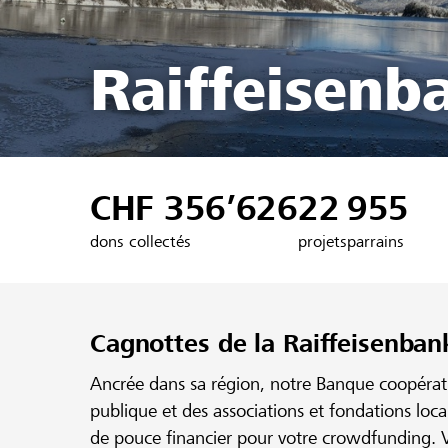
Raiffeisenb
CHF 356’626
22
955
dons collectés
projets
parrains
Cagnottes de la Raiffeisenban
Ancrée dans sa région, notre Banque coopérativ
publique et des associations et fondations loc
de pouce financier pour votre crowdfunding. V