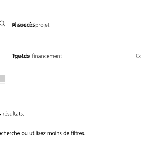
 Betrag von CHF 400
Phase du projet
Type de financement
Co
 résultats.
echerche ou utilisez moins de filtres.