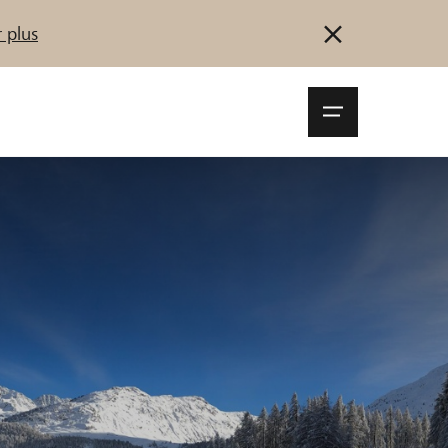
 plus
Navigationsm
öffnen
Se connecter
S'inscrire
Démarrez maintenant