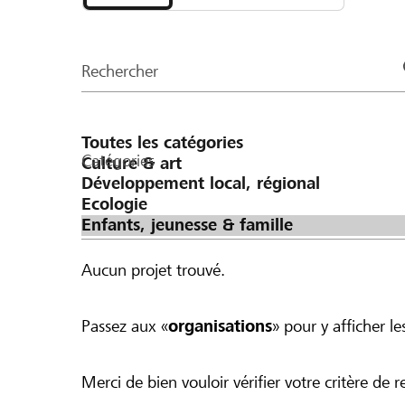
et
ausgeschöpft ist. Beispiel: Bei einer Spende von CHF 100 verdoppeln
organisations
wir den Betrag auf CHF 200. Bei einer Spende von CHF 300 werden
de
pauschal CHF 100 dazugegeben, was einen
Rechercher
la
ergibt.
page
Catégories
Aucun projet trouvé.
Passez aux «
organisations
» pour y afficher les
Merci de bien vouloir vérifier votre critère de r