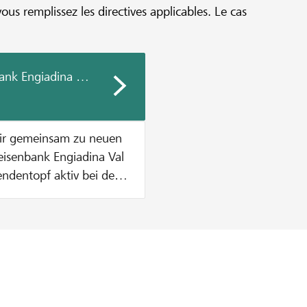
vous remplissez les directives applicables. Le cas
ank Engiadina Val Müstair
air gemeinsam zu neuen
endentopf aktiv bei der
ende zu
etrag aus dem
höpft ist. Wie
. Dies solange bis
t sind ODER der
n CHF 1000 pro Projekt