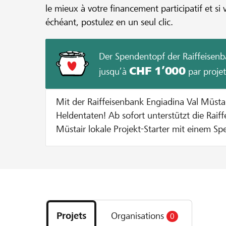
le mieux à votre financement participatif et si 
échéant, postulez en un seul clic.
Der Spendentopf der Raiffeisenb
CHF 1’000
jusqu’à
par projet
Mit der Raiffeisenbank Engiadina Val Müst
Heldentaten! Ab sofort unterstützt die Raiffeisenbank Engiadina Val
Müstair lokale Projekt-Starter mit einem Sp
Durchführung eines Projekts auf lokalhelden.ch. Bei jeder Sp
Gunsten des Projekts gibt die Bank einen B
Spendentopf dazu bis der Spendentopf ausgesc
funktionierts? Pro Unterstützer oder Unterstützerin wird die Spende
Découvrez
bis zu einem Betrag von CHF 100 verdoppelt
les
entweder 10 % vom Mindestbetrag erreich
Projets
Organisations
0
projets
maximale Zustupf aus dem Spendentopf vo