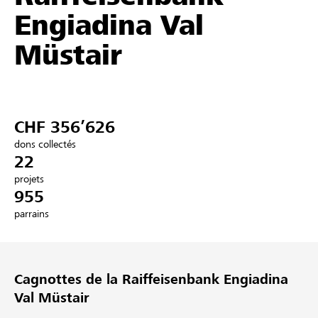
Engiadina Val
Partenaires / Banques Raiffeisen
Müstair
Se connecter
CHF 356’626
S'inscrire
dons collectés
22
projets
955
DE
FR
IT
parrains
Cagnottes de la Raiffeisenbank Engiadina
Val Müstair