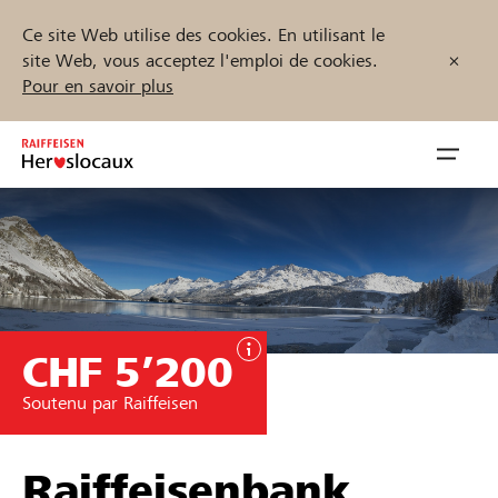
Ce site Web utilise des cookies. En utilisant le
site Web, vous acceptez l'emploi de cookies.
Pour en savoir plus
Zum
Inhalt
Navig
springen
öffnen
Démarrez maintenant
CHF 5’200
Trouvez des projets et des organisations
Soutenu par Raiffeisen
Parrainer
Soutien & assistance
Raiffeisenbank