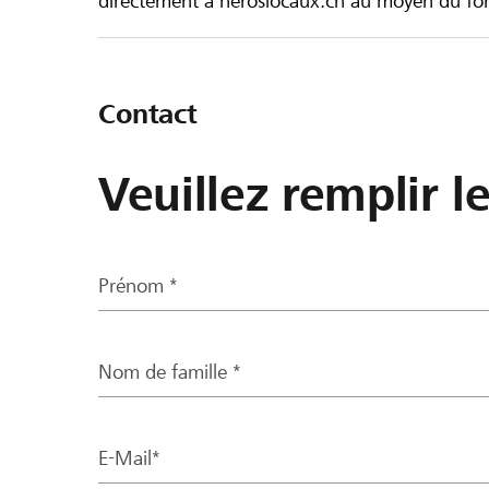
directement à heroslocaux.ch au moyen du form
Contact
Veuillez remplir l
Prénom *
Nom de famille *
E-Mail*