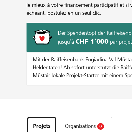
le mieux à votre financement participatif et si 
échéant, postulez en un seul clic.
Der Spendentopf der Raiffeisenb
CHF 1’000
jusqu’à
par projet
Mit der Raiffeisenbank Engiadina Val Müst
Heldentaten! Ab sofort unterstützt die Raiffeisenbank Engiadina Val
Müstair lokale Projekt-Starter mit einem Sp
Durchführung eines Projekts auf lokalhelden.ch. Bei jeder Sp
Gunsten des Projekts gibt die Bank einen B
Spendentopf dazu bis der Spendentopf ausgesc
funktionierts? Pro Unterstützer oder Unterstützerin wird die Spende
Découvrez
bis zu einem Betrag von CHF 100 verdoppelt
les
entweder 10 % vom Mindestbetrag erreich
Projets
Organisations
0
projets
maximale Zustupf aus dem Spendentopf vo