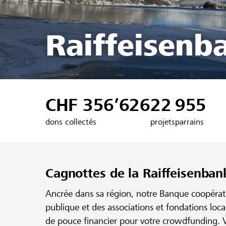
Raiffeisenb
CHF 356’626
22
955
dons collectés
projets
parrains
Cagnottes de la Raiffeisenban
Ancrée dans sa région, notre Banque coopérativ
publique et des associations et fondations loc
de pouce financier pour votre crowdfunding. V