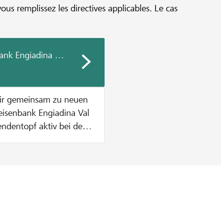
vous remplissez les directives applicables. Le cas
ank Engiadina Val Müstair
air gemeinsam zu neuen
endentopf aktiv bei der
ende zu
etrag aus dem
höpft ist. Wie
. Dies solange bis
t sind ODER der
n CHF 1000 pro Projekt