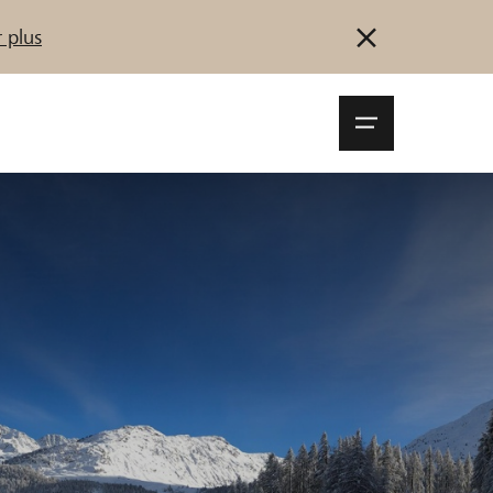
 plus
Navigationsm
öffnen
Se connecter
S'inscrire
Démarrez maintenant