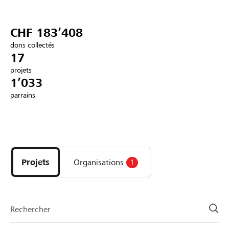
Partenaires / Banques Raiffeisen
CHF 183’408
dons collectés
17
projets
Se connecter
1’033
parrains
S'inscrire
Découvrez
DE
FR
IT
les
projets
Projets
Organisations
1
et
organisations
de
la
Rechercher
page