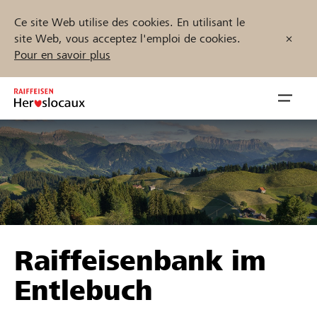
Ce site Web utilise des cookies. En utilisant le
site Web, vous acceptez l'emploi de cookies.
Pour en savoir plus
Zum
Inhalt
Navig
springen
öffnen
Démarrez maintenant
Trouvez des projets et des organisations
Raiffeisenbank im
Parrainer
Entlebuch
Soutien & assistance