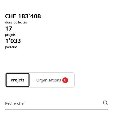
Partenaires / Banques Raiffeisen
CHF 183’408
dons collectés
17
projets
Se connecter
1’033
parrains
S'inscrire
Découvrez
DE
FR
IT
les
projets
Projets
Organisations
0
et
organisations
de
la
Rechercher
page