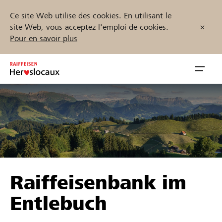
Ce site Web utilise des cookies. En utilisant le
site Web, vous acceptez l'emploi de cookies.
Pour en savoir plus
Zum
Inhalt
Navig
springen
öffnen
Démarrez maintenant
Trouvez des projets et des organisations
Raiffeisenbank im
Parrainer
Entlebuch
Soutien & assistance