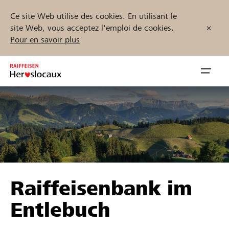
Ce site Web utilise des cookies. En utilisant le
site Web, vous acceptez l'emploi de cookies.
Pour en savoir plus
Zum
Inhalt
Navig
springen
öffnen
Démarrez maintenant
Trouvez des projets et des organisations
Raiffeisenbank im
Parrainer
Entlebuch
Soutien & assistance