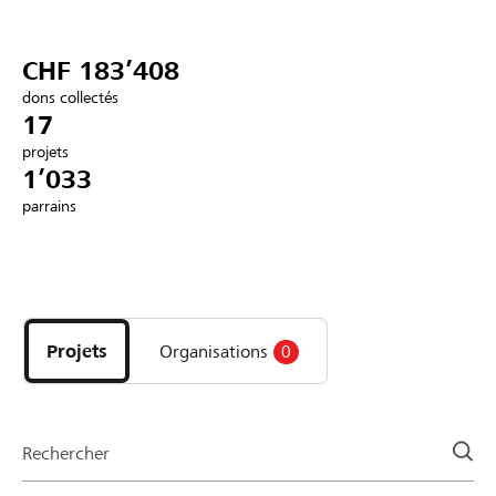
Partenaires / Banques Raiffeisen
CHF 183’408
dons collectés
17
projets
Se connecter
1’033
parrains
S'inscrire
Découvrez
DE
FR
IT
les
projets
Projets
Organisations
0
et
organisations
de
la
Rechercher
page