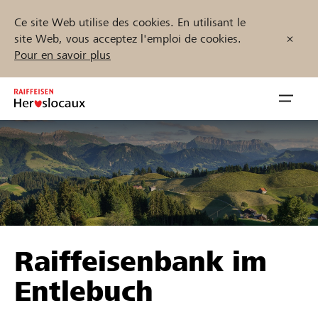
Ce site Web utilise des cookies. En utilisant le
site Web, vous acceptez l'emploi de cookies.
Pour en savoir plus
Zum
Inhalt
Navig
springen
öffnen
Démarrez maintenant
Trouvez des projets et des organisations
Raiffeisenbank im
Parrainer
Entlebuch
Soutien & assistance