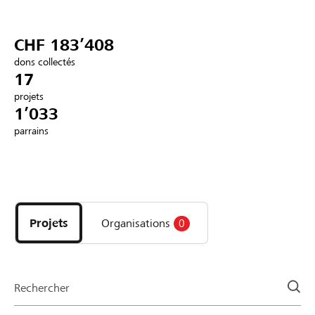
Partenaires / Banques Raiffeisen
CHF 183’408
dons collectés
17
projets
Se connecter
1’033
parrains
S'inscrire
Découvrez
DE
FR
IT
les
projets
Projets
Organisations
0
et
organisations
de
la
Rechercher
page