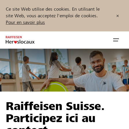
Ce site Web utilise des cookies. En utilisant le
site Web, vous acceptez l'emploi de cookies.
Pour en savoir plus
Zum
Inhalt
Navig
springen
öffnen
Démarrez maintenant
Trouvez des projets et des organisations
Raiffeisen Suisse.
Parrainer
Participez ici au
Soutien & assistance