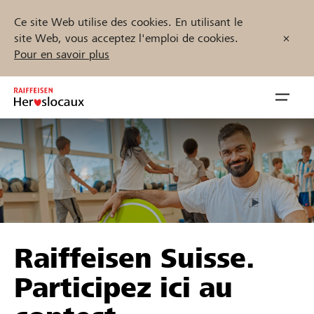
Ce site Web utilise des cookies. En utilisant le
site Web, vous acceptez l'emploi de cookies.
Pour en savoir plus
Zum
Inhalt
Navig
springen
öffnen
Démarrez maintenant
Trouvez des projets et des organisations
Raiffeisen Suisse.
Parrainer
Participez ici au
Soutien & assistance