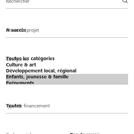
Rechercher
page
Phase du projet
Catégories
Type de financement