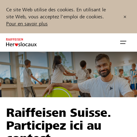
Ce site Web utilise des cookies. En utilisant le
site Web, vous acceptez l'emploi de cookies.
Pour en savoir plus
Zum
Inhalt
Navig
springen
öffnen
Démarrez maintenant
Trouvez des projets et des organisations
Raiffeisen Suisse.
Parrainer
Participez ici au
Soutien & assistance