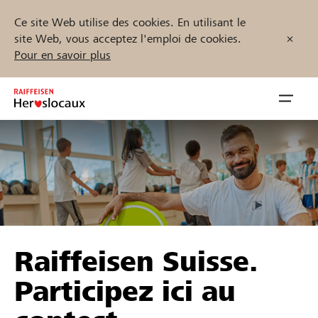
Ce site Web utilise des cookies. En utilisant le
site Web, vous acceptez l'emploi de cookies.
Pour en savoir plus
Zum
Inhalt
Navig
springen
öffnen
Démarrez maintenant
Trouvez des projets et des organisations
Raiffeisen Suisse.
Parrainer
Participez ici au
Soutien & assistance