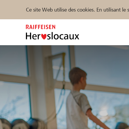
Ce site Web utilise des cookies. En utilisant l
Zum
Inhalt
springen
Parrainer
Soutien & assistance
Parte
Trouvez des projets et des organisations
DE
FR
IT