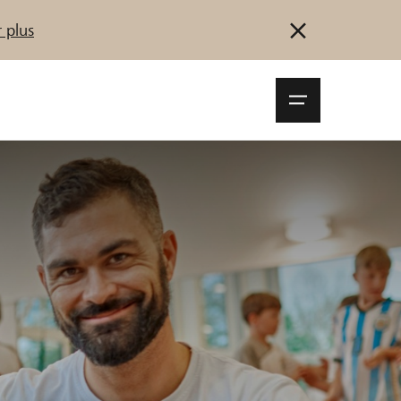
 plus
Navigationsm
öffnen
Se connecter
S'inscrire
Démarrez maintenant