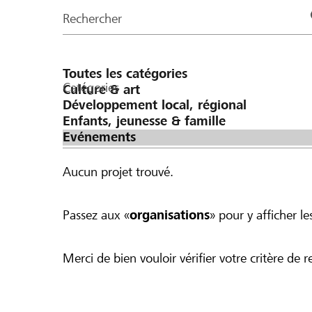
de
Rechercher
la
page
Catégories
Aucun projet trouvé.
Passez aux «
organisations
» pour y afficher les
Merci de bien vouloir vérifier votre critère de r