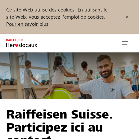
Ce site Web utilise des cookies. En utilisant le
site Web, vous acceptez l'emploi de cookies.
Pour en savoir plus
Zum
Inhalt
Navig
springen
öffnen
Démarrez maintenant
Trouvez des projets et des organisations
Raiffeisen Suisse.
Parrainer
Participez ici au
Soutien & assistance