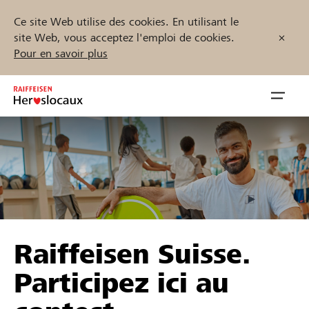
Ce site Web utilise des cookies. En utilisant le
site Web, vous acceptez l'emploi de cookies.
Pour en savoir plus
Zum
Inhalt
Navig
springen
öffnen
Démarrez maintenant
Trouvez des projets et des organisations
Raiffeisen Suisse.
Parrainer
Participez ici au
Soutien & assistance