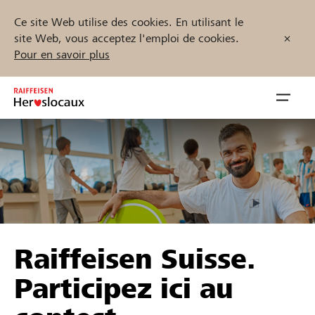
Ce site Web utilise des cookies. En utilisant le
site Web, vous acceptez l'emploi de cookies.
Pour en savoir plus
Zum
Inhalt
Navig
springen
öffnen
Démarrez maintenant
Trouvez des projets et des organisations
Raiffeisen Suisse.
Parrainer
Participez ici au
Soutien & assistance