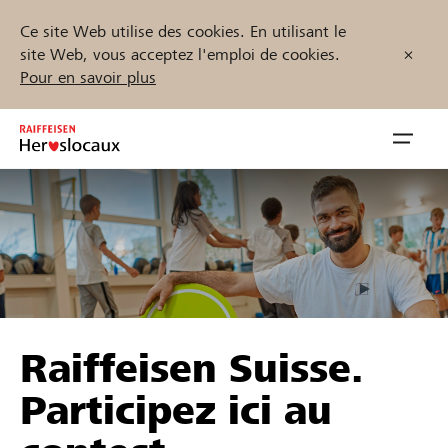
Ce site Web utilise des cookies. En utilisant le
site Web, vous acceptez l'emploi de cookies.
Pour en savoir plus
Zum
Inhalt
Navig
springen
öffnen
Démarrez maintenant
Trouvez des projets et des organisations
Raiffeisen Suisse.
Parrainer
Participez ici au
Soutien & assistance