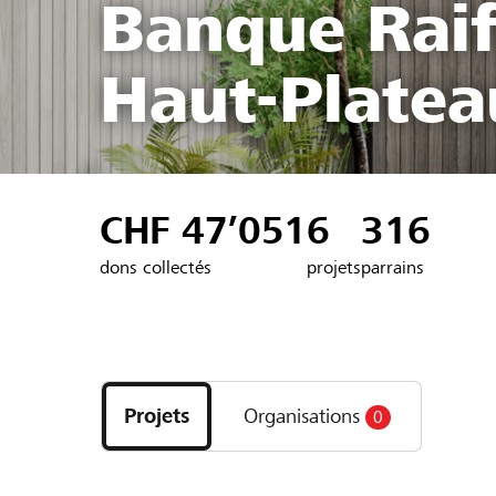
Banque Rai
Haut-Platea
CHF 47’051
6
316
dons collectés
projets
parrains
Découvrez
les
Projets
Organisations
0
projets
et
organisations