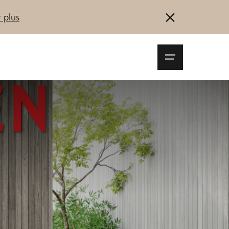
 plus
Navigationsm
öffnen
Se connecter
S'inscrire
Démarrez maintenant