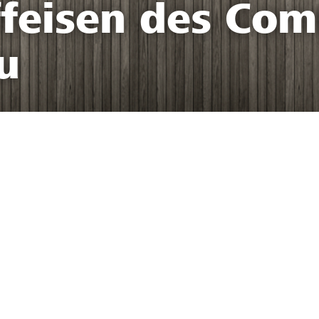
ffeisen des Co
u