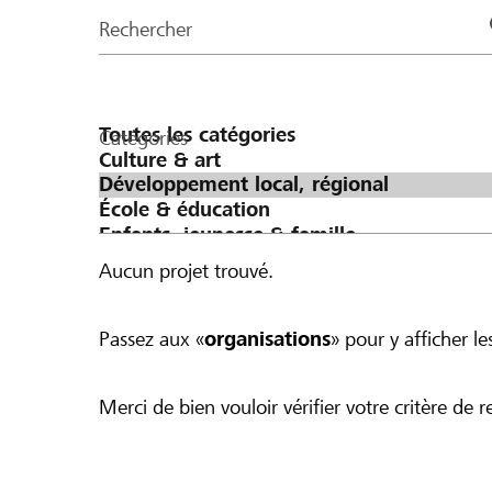
de
Rechercher
la
page
Catégories
Aucun projet trouvé.
Passez aux «
organisations
» pour y afficher les
Merci de bien vouloir vérifier votre critère de r