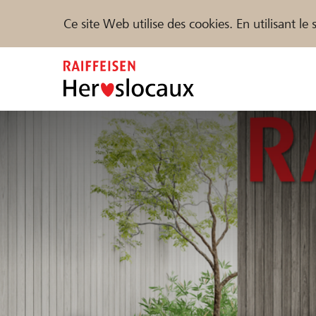
Ce site Web utilise des cookies. En utilisant l
Zum
Inhalt
springen
Parrainer
Soutien & assistance
Parte
Trouvez des projets et des organisations
DE
FR
IT