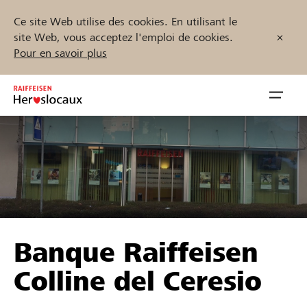
Ce site Web utilise des cookies. En utilisant le
site Web, vous acceptez l'emploi de cookies.
Pour en savoir plus
Zum
Inhalt
Navig
springen
öffnen
Démarrez maintenant
Trouvez des projets et des organisations
Banque Raiffeisen
Parrainer
Colline del Ceresio
Soutien & assistance