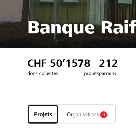
Banque Raiff
CHF 50’157
8
212
dons collectés
projets
parrains
Découvrez
les
Projets
Organisations
0
projets
et
organisations