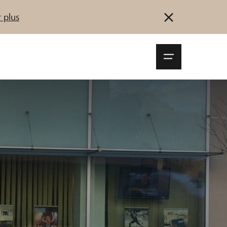
 plus
Navigationsm
öffnen
Se connecter
S'inscrire
Démarrez maintenant