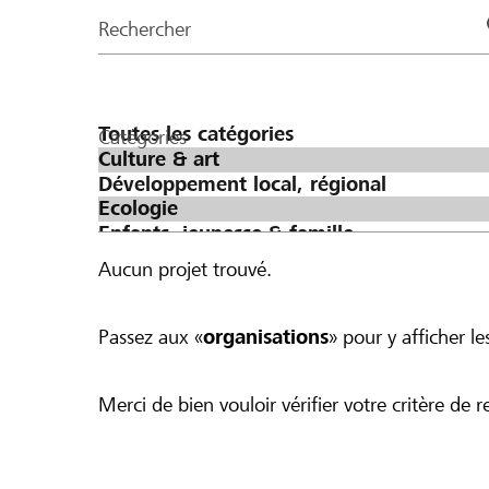
de
Rechercher
la
page
Catégories
Aucun projet trouvé.
Passez aux «
organisations
» pour y afficher les
Merci de bien vouloir vérifier votre critère de r