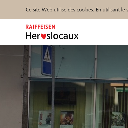
Ce site Web utilise des cookies. En utilisant l
Zum
Inhalt
springen
Parrainer
Soutien & assistance
Parte
Trouvez des projets et des organisations
DE
FR
IT