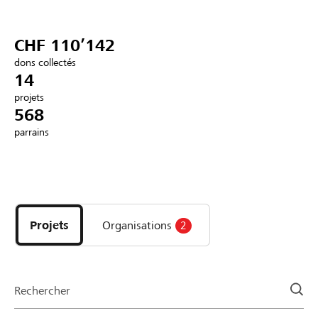
Partenaires / Banques Raiffeisen
CHF 110’142
dons collectés
14
projets
Se connecter
568
parrains
S'inscrire
Découvrez
DE
FR
IT
les
projets
Projets
Organisations
2
et
organisations
de
la
Rechercher
page