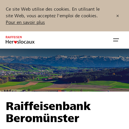
Ce site Web utilise des cookies. En utilisant le
site Web, vous acceptez l'emploi de cookies.
Pour en savoir plus
Zum
Inhalt
Navig
springen
öffnen
Démarrez maintenant
Trouvez des projets et des organisations
Raiffeisenbank
Parrainer
Beromünster
Soutien & assistance