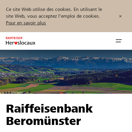
Ce site Web utilise des cookies. En utilisant le
site Web, vous acceptez l'emploi de cookies.
Pour en savoir plus
Zum
Inhalt
Navig
springen
öffnen
Démarrez maintenant
Trouvez des projets et des organisations
Raiffeisenbank
Parrainer
Beromünster
Soutien & assistance