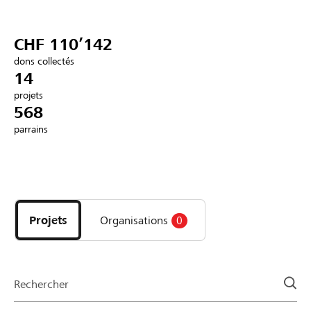
Partenaires / Banques Raiffeisen
CHF 110’142
dons collectés
14
projets
Se connecter
568
parrains
S'inscrire
Découvrez
DE
FR
IT
les
projets
Projets
Organisations
0
et
organisations
de
la
Rechercher
page