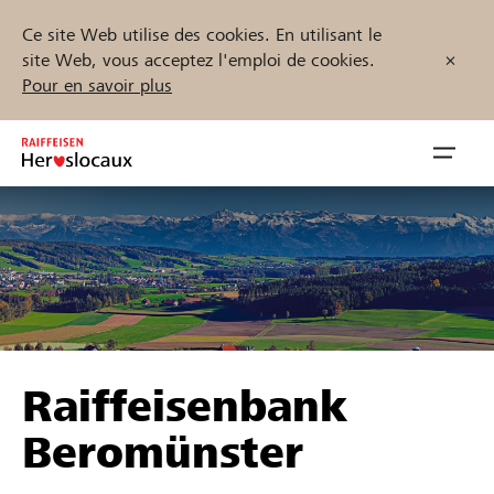
Ce site Web utilise des cookies. En utilisant le
site Web, vous acceptez l'emploi de cookies.
Pour en savoir plus
Zum
Inhalt
Navig
springen
öffnen
Démarrez maintenant
Trouvez des projets et des organisations
Raiffeisenbank
Parrainer
Beromünster
Soutien & assistance