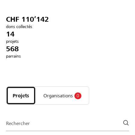
Partenaires / Banques Raiffeisen
CHF 110’142
dons collectés
14
projets
Se connecter
568
parrains
S'inscrire
Découvrez
DE
FR
IT
les
projets
Projets
Organisations
0
et
organisations
de
la
Rechercher
page