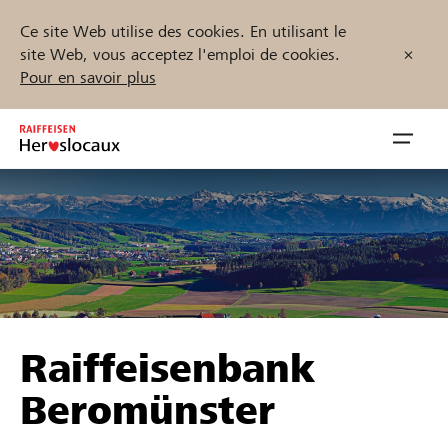
Ce site Web utilise des cookies. En utilisant le
site Web, vous acceptez l'emploi de cookies.
Pour en savoir plus
Zum
Inhalt
Navig
springen
öffnen
Démarrez maintenant
Trouvez des projets et des organisations
Raiffeisenbank
Parrainer
Beromünster
Soutien & assistance