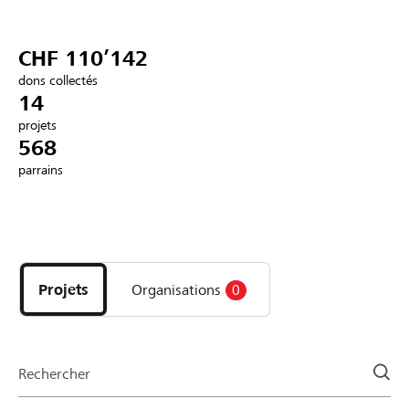
Partenaires / Banques Raiffeisen
CHF 110’142
dons collectés
14
projets
Se connecter
568
parrains
S'inscrire
Découvrez
DE
FR
IT
les
projets
Projets
Organisations
0
et
organisations
de
la
Rechercher
page