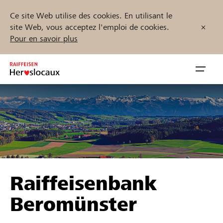
Ce site Web utilise des cookies. En utilisant le
site Web, vous acceptez l'emploi de cookies.
Pour en savoir plus
Zum
Inhalt
Navig
springen
öffnen
Démarrez maintenant
Trouvez des projets et des organisations
Raiffeisenbank
Parrainer
Beromünster
Soutien & assistance