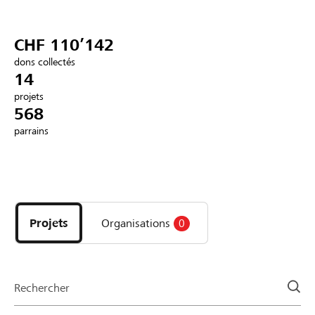
Partenaires / Banques Raiffeisen
CHF 110’142
dons collectés
14
projets
Se connecter
568
parrains
S'inscrire
Découvrez
DE
FR
IT
les
projets
Projets
Organisations
0
et
organisations
de
la
Rechercher
page