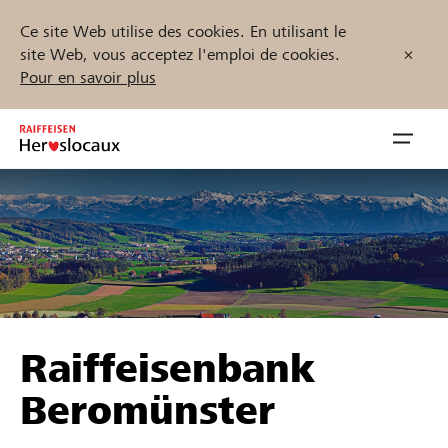
Ce site Web utilise des cookies. En utilisant le
site Web, vous acceptez l'emploi de cookies.
Pour en savoir plus
Zum
Inhalt
Navig
springen
öffnen
Démarrez maintenant
Trouvez des projets et des organisations
Raiffeisenbank
Parrainer
Beromünster
Soutien & assistance