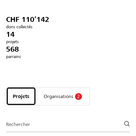
Partenaires / Banques Raiffeisen
CHF 110’142
dons collectés
14
projets
Se connecter
568
parrains
S'inscrire
Découvrez
DE
FR
IT
les
projets
Projets
Organisations
2
et
organisations
de
la
Rechercher
page