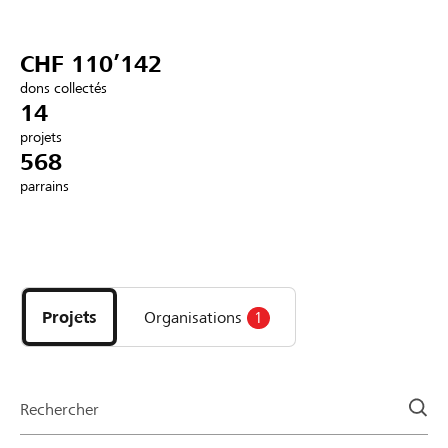
Partenaires / Banques Raiffeisen
CHF 110’142
dons collectés
14
projets
Se connecter
568
parrains
S'inscrire
Découvrez
DE
FR
IT
les
projets
Projets
Organisations
1
et
organisations
de
la
Rechercher
page