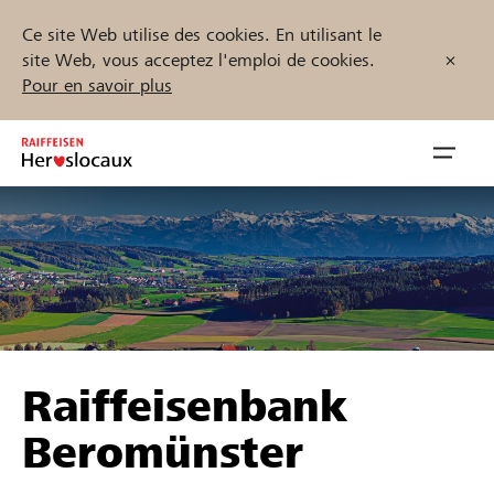
Ce site Web utilise des cookies. En utilisant le
site Web, vous acceptez l'emploi de cookies.
Pour en savoir plus
Zum
Inhalt
Navig
springen
öffnen
Démarrez maintenant
Trouvez des projets et des organisations
Raiffeisenbank
Parrainer
Beromünster
Soutien & assistance