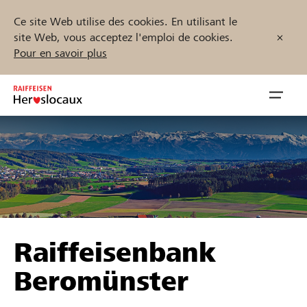
Ce site Web utilise des cookies. En utilisant le
site Web, vous acceptez l'emploi de cookies.
Pour en savoir plus
Zum
Inhalt
Navig
springen
öffnen
Démarrez maintenant
Trouvez des projets et des organisations
Raiffeisenbank
Parrainer
Beromünster
Soutien & assistance