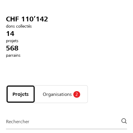
Partenaires / Banques Raiffeisen
CHF 110’142
dons collectés
14
projets
Se connecter
568
parrains
S'inscrire
Découvrez
DE
FR
IT
les
projets
Projets
Organisations
2
et
organisations
de
la
Rechercher
page