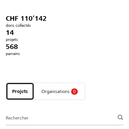
Partenaires / Banques Raiffeisen
CHF 110’142
dons collectés
14
projets
Se connecter
568
parrains
S'inscrire
Découvrez
DE
FR
IT
les
projets
Projets
Organisations
0
et
organisations
de
la
Rechercher
page