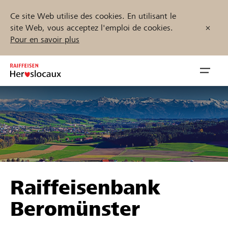
Ce site Web utilise des cookies. En utilisant le
site Web, vous acceptez l'emploi de cookies.
Pour en savoir plus
Zum
Inhalt
Navig
springen
öffnen
Démarrez maintenant
Trouvez des projets et des organisations
Raiffeisenbank
Parrainer
Beromünster
Soutien & assistance