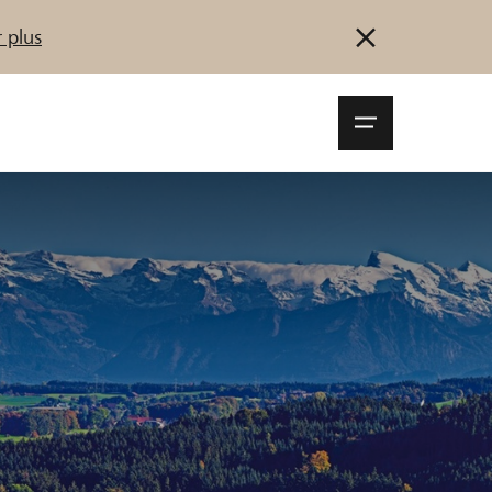
 plus
Navigationsm
öffnen
Se connecter
S'inscrire
Démarrez maintenant