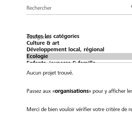
de
Rechercher
la
page
Catégories
Aucun projet trouvé.
Passez aux «
organisations
» pour y afficher les
Merci de bien vouloir vérifier votre critère de r