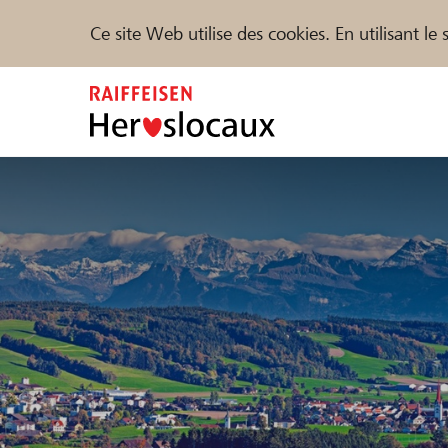
Ce site Web utilise des cookies. En utilisant l
Zum
Inhalt
springen
Parrainer
Soutien & assistance
Parte
Trouvez des projets et des organisations
DE
FR
IT