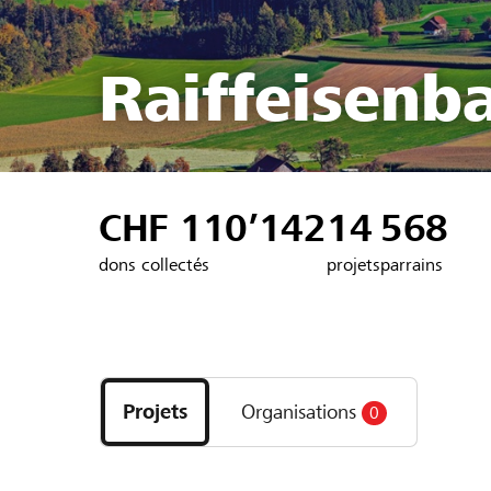
Raiffeisenb
CHF 110’142
14
568
dons collectés
projets
parrains
Découvrez
les
Projets
Organisations
0
projets
et
organisations