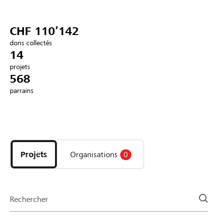
Partenaires / Banques Raiffeisen
CHF 110’142
dons collectés
14
projets
Se connecter
568
parrains
S'inscrire
Découvrez
DE
FR
IT
les
projets
Projets
Organisations
0
et
organisations
de
la
Rechercher
page