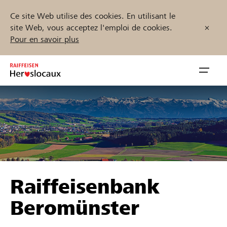
Ce site Web utilise des cookies. En utilisant le
site Web, vous acceptez l'emploi de cookies.
Pour en savoir plus
Zum
Inhalt
Navig
springen
öffnen
Démarrez maintenant
Trouvez des projets et des organisations
Raiffeisenbank
Parrainer
Beromünster
Soutien & assistance