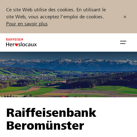
Ce site Web utilise des cookies. En utilisant le
site Web, vous acceptez l'emploi de cookies.
Pour en savoir plus
Zum
Inhalt
Navig
springen
öffnen
Démarrez maintenant
Trouvez des projets et des organisations
Raiffeisenbank
Parrainer
Beromünster
Soutien & assistance