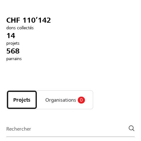
Partenaires / Banques Raiffeisen
CHF 110’142
dons collectés
14
projets
Se connecter
568
parrains
S'inscrire
Découvrez
DE
FR
IT
les
projets
Projets
Organisations
0
et
organisations
de
la
Rechercher
page