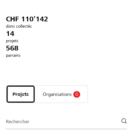
Partenaires / Banques Raiffeisen
CHF 110’142
dons collectés
14
projets
Se connecter
568
parrains
S'inscrire
Découvrez
DE
FR
IT
les
projets
Projets
Organisations
0
et
organisations
de
la
Rechercher
page