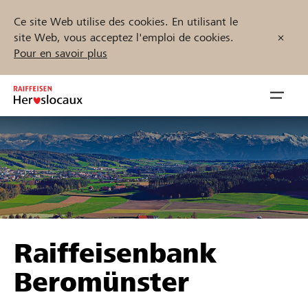
Ce site Web utilise des cookies. En utilisant le
site Web, vous acceptez l'emploi de cookies.
Pour en savoir plus
Zum
Inhalt
Navig
springen
öffnen
Démarrez maintenant
Trouvez des projets et des organisations
Raiffeisenbank
Parrainer
Beromünster
Soutien & assistance