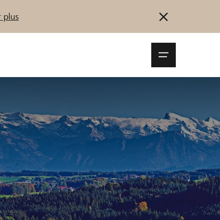
 plus
Navigationsm
öffnen
Se connecter
S'inscrire
Démarrez maintenant