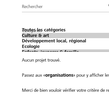
de
Rechercher
la
page
Catégories
Aucun projet trouvé.
Passez aux «
organisations
» pour y afficher les
Merci de bien vouloir vérifier votre critère de r