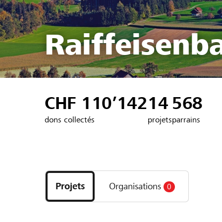
Raiffeisenb
CHF 110’142
14
568
dons collectés
projets
parrains
Découvrez
les
Projets
Organisations
0
projets
et
organisations