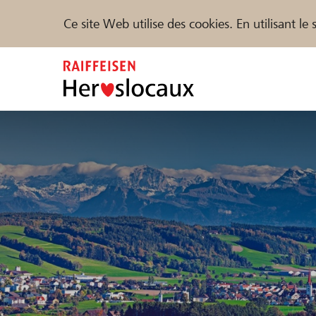
Ce site Web utilise des cookies. En utilisant l
Zum
Inhalt
springen
Parrainer
Soutien & assistance
Parte
Trouvez des projets et des organisations
DE
FR
IT