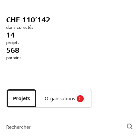
Partenaires / Banques Raiffeisen
CHF 110’142
dons collectés
14
projets
Se connecter
568
parrains
S'inscrire
Découvrez
DE
FR
IT
les
projets
Projets
Organisations
0
et
organisations
de
la
Rechercher
page