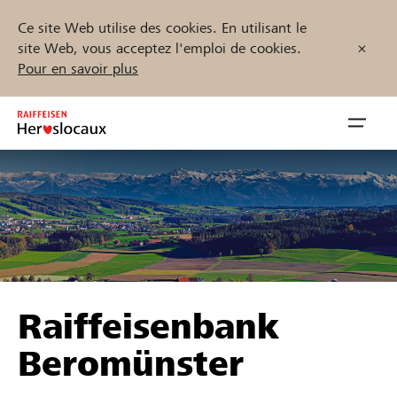
Ce site Web utilise des cookies. En utilisant le
site Web, vous acceptez l'emploi de cookies.
Pour en savoir plus
Zum
Inhalt
Navig
springen
öffnen
Démarrez maintenant
Trouvez des projets et des organisations
Raiffeisenbank
Parrainer
Beromünster
Soutien & assistance