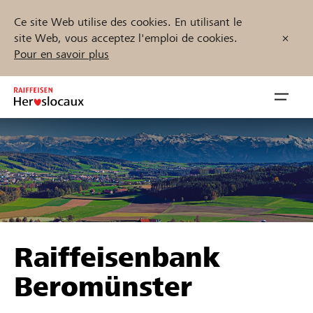
Ce site Web utilise des cookies. En utilisant le
site Web, vous acceptez l'emploi de cookies.
Pour en savoir plus
Zum
Inhalt
Navig
springen
öffnen
Démarrez maintenant
Trouvez des projets et des organisations
Raiffeisenbank
Parrainer
Beromünster
Soutien & assistance