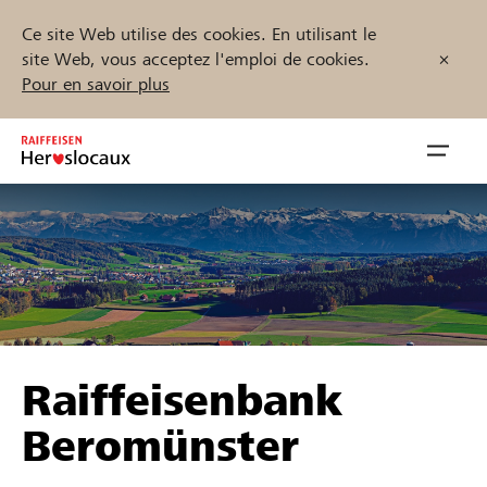
Ce site Web utilise des cookies. En utilisant le
site Web, vous acceptez l'emploi de cookies.
Pour en savoir plus
Zum
Inhalt
Navig
springen
öffnen
Démarrez maintenant
Trouvez des projets et des organisations
Raiffeisenbank
Parrainer
Beromünster
Soutien & assistance