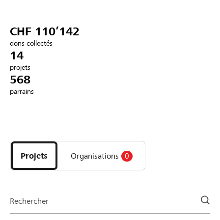
Partenaires / Banques Raiffeisen
CHF 110’142
dons collectés
14
projets
Se connecter
568
parrains
S'inscrire
Découvrez
DE
FR
IT
les
projets
Projets
Organisations
0
et
organisations
de
la
Rechercher
page