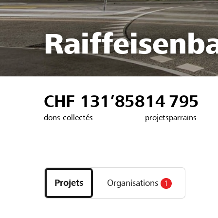
Raiffeisenb
CHF 131’858
14
795
dons collectés
projets
parrains
Découvrez
les
Projets
Organisations
1
projets
et
organisations