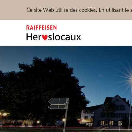
Ce site Web utilise des cookies. En utilisant l
Zum
Inhalt
springen
Parrainer
Soutien & assistance
Parte
Trouvez des projets et des organisations
DE
FR
IT