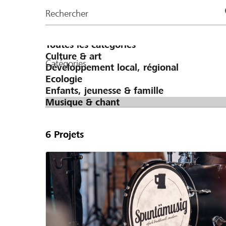
de
Rechercher
la
page
Catégories
6
Projets