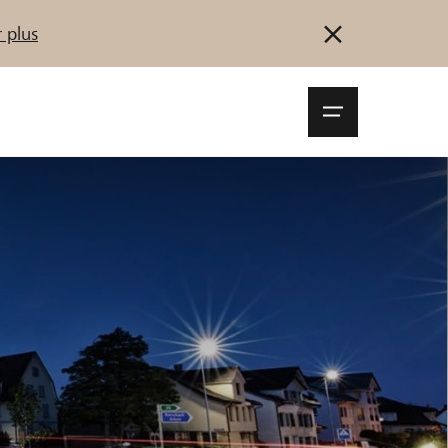
 plus
Navigationsm
öffnen
Se connecter
S'inscrire
Démarrez maintenant