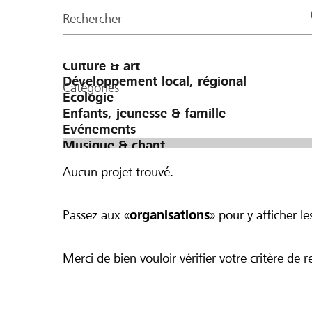
de
Rechercher
la
page
Catégories
Aucun projet trouvé.
Passez aux «
organisations
» pour y afficher les
Merci de bien vouloir vérifier votre critère de r