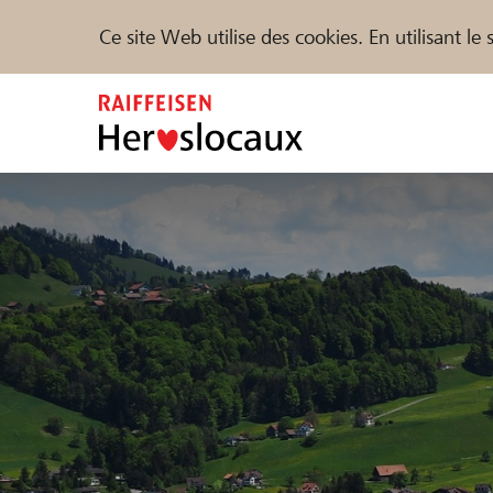
Ce site Web utilise des cookies. En utilisant l
Zum
Inhalt
springen
Parrainer
Soutien & assistance
Parte
Trouvez des projets et des organisations
DE
FR
IT