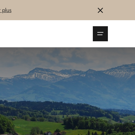
 plus
Navigationsm
öffnen
Se connecter
S'inscrire
Démarrez maintenant