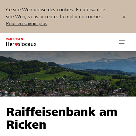
Ce site Web utilise des cookies. En utilisant le
site Web, vous acceptez l'emploi de cookies.
Pour en savoir plus
Zum
Inhalt
Navig
springen
öffnen
Démarrez maintenant
Trouvez des projets et des organisations
Raiffeisenbank am
Parrainer
Ricken
Soutien & assistance