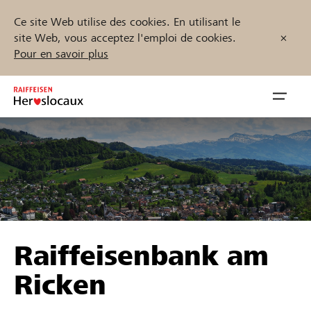
Ce site Web utilise des cookies. En utilisant le
site Web, vous acceptez l'emploi de cookies.
Pour en savoir plus
Zum
Inhalt
Navig
springen
öffnen
Démarrez maintenant
Trouvez des projets et des organisations
Raiffeisenbank am
Parrainer
Ricken
Soutien & assistance