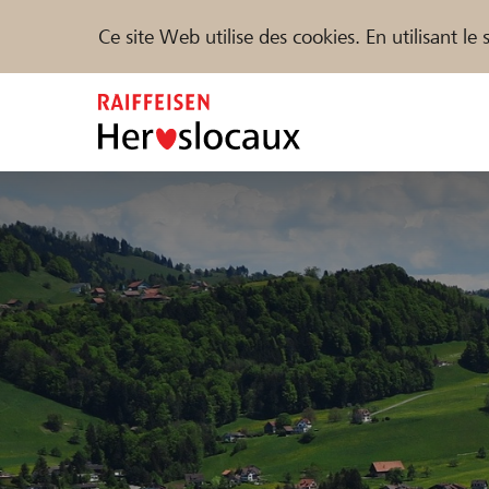
Ce site Web utilise des cookies. En utilisant l
Zum
Inhalt
springen
Parrainer
Soutien & assistance
Parte
Trouvez des projets et des organisations
DE
FR
IT