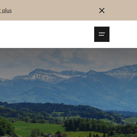
 plus
Navigationsm
öffnen
Se connecter
S'inscrire
Démarrez maintenant