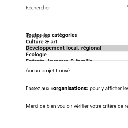
de
Rechercher
la
page
Catégories
Aucun projet trouvé.
Passez aux «
organisations
» pour y afficher les
Merci de bien vouloir vérifier votre critère de r