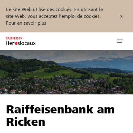
Ce site Web utilise des cookies. En utilisant le
site Web, vous acceptez l'emploi de cookies.
Pour en savoir plus
Zum
Inhalt
Navig
springen
öffnen
Démarrez maintenant
Trouvez des projets et des organisations
Raiffeisenbank am
Parrainer
Ricken
Soutien & assistance