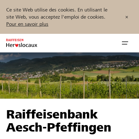
Ce site Web utilise des cookies. En utilisant le
site Web, vous acceptez l'emploi de cookies.
Pour en savoir plus
Zum
Inhalt
Navig
springen
öffnen
Démarrez maintenant
Trouvez des projets et des organisations
Raiffeisenbank
Parrainer
Aesch-Pfeffingen
Soutien & assistance