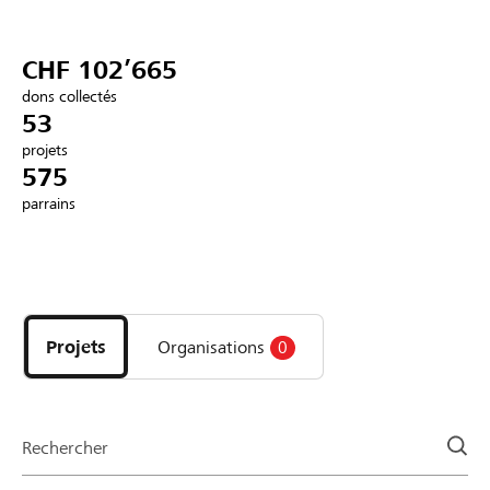
Partenaires / Banques Raiffeisen
CHF 102’665
dons collectés
53
projets
Se connecter
575
parrains
S'inscrire
Découvrez
DE
FR
IT
les
projets
Projets
Organisations
0
et
organisations
de
la
Rechercher
page