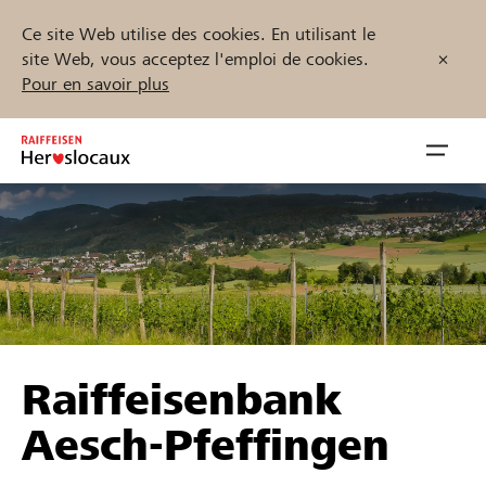
Ce site Web utilise des cookies. En utilisant le
site Web, vous acceptez l'emploi de cookies.
Pour en savoir plus
Zum
Inhalt
Navig
springen
öffnen
Démarrez maintenant
Trouvez des projets et des organisations
Raiffeisenbank
Parrainer
Aesch-Pfeffingen
Soutien & assistance