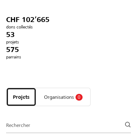
Partenaires / Banques Raiffeisen
CHF 102’665
dons collectés
53
projets
Se connecter
575
parrains
S'inscrire
Découvrez
DE
FR
IT
les
projets
Projets
Organisations
0
et
organisations
de
la
Rechercher
page