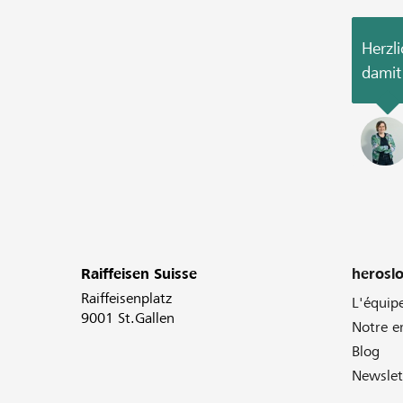
Herzl
damit 
Raiffeisen Suisse
herosl
Raiffeisenplatz
L'équip
9001 St.Gallen
Notre 
Blog
Newslet