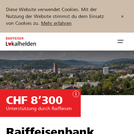
Diese Website verwendet Cookies. Mit der
Nutzung der Website stimmst du dem Einsatz
von Cookies zu.
Mehr erfahren
Zum
Inhalt
Navig
springen
öffnen
Jetzt starten
CHF 8’300
Projekte und Organisationen finden
Unterstützung durch Raiffeisen
Unterstützen
Hilfe & Support
Raiffeisenbank