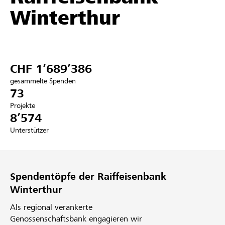
Winterthur
Partner / Raiffeisenbank
CHF 1’689’386
Anmelden
gesammelte Spenden
73
Registrieren
Projekte
8’574
Unterstützer
DE
FR
IT
Spendentöpfe der Raiffeisenbank
Winterthur
Als regional verankerte
Genossenschaftsbank engagieren wir