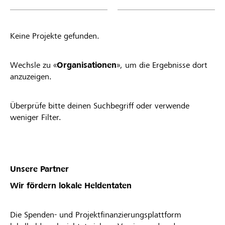
Projekt in die Startphase gewechselt hat, ob du
von deiner Raiffeisenbank angenommen oder
abgelehnt wurdest. * Die Raiffeisenbank
Keine Projekte gefunden.
Winterthur behält sich das Recht vor, Projekte
oder Organisationsprofile vom Lokalbonus
auszuschliessen.
Wechsle zu «
Organisationen
», um die Ergebnisse dort
anzuzeigen.
Überprüfe bitte deinen Suchbegriff oder verwende
weniger Filter.
Unsere Partner
Wir fördern lokale Heldentaten
Die Spenden- und Projektfinanzierungsplattform