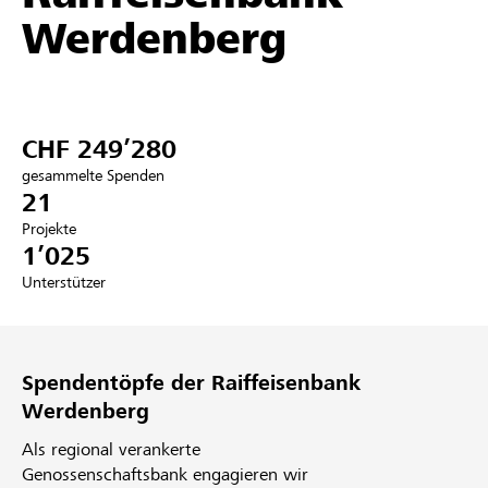
Werdenberg
Partner / Raiffeisenbank
CHF 249’280
Anmelden
gesammelte Spenden
21
Registrieren
Projekte
1’025
Unterstützer
DE
FR
IT
Spendentöpfe der Raiffeisenbank
Werdenberg
Als regional verankerte
Genossenschaftsbank engagieren wir