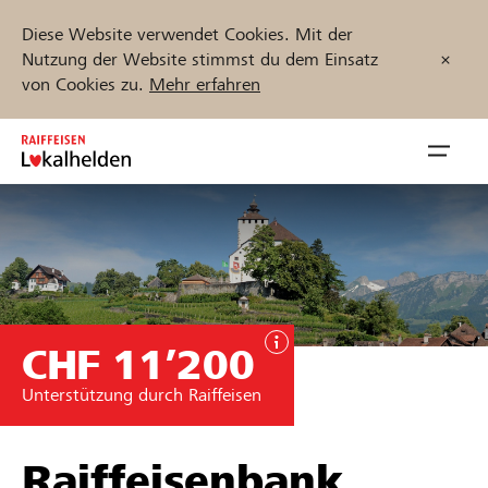
Diese Website verwendet Cookies. Mit der
Nutzung der Website stimmst du dem Einsatz
von Cookies zu.
Mehr erfahren
Zum
Inhalt
Navig
springen
öffnen
Jetzt starten
CHF 11’200
Projekte und Organisationen finden
Unterstützung durch Raiffeisen
Unterstützen
Hilfe & Support
Raiffeisenbank