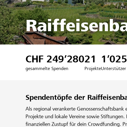
Raiffeisen
CHF 249’280
21
1’02
gesammelte Spenden
Projekte
Unterstützer
Spendentöpfe der Raiffeisen
Als regional verankerte Genossenschaftsbank 
Projekte und lokale Vereine sowie Stiftungen.
finanziellen Zustupf für dein Crowdfunding. P