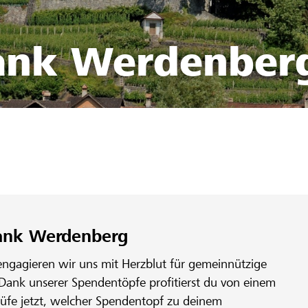
bank Werdenber
5
bank Werdenberg
engagieren wir uns mit Herzblut für gemeinnützige
 Dank unserer Spendentöpfe profitierst du von einem
rüfe jetzt, welcher Spendentopf zu deinem