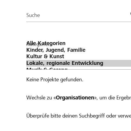
der
Page
Suche
Kategorien
Keine Projekte gefunden.
Wechsle zu «
Organisationen
», um die Ergebn
Überprüfe bitte deinen Suchbegriff oder verwe