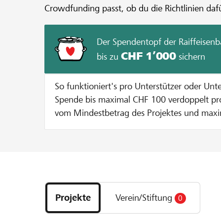
Crowdfunding passt, ob du die Richtlinien dafü
Der Spendentopf der Raiffeise
CHF 1’000
bis zu
sichern
So funktioniert's pro Unterstützer oder Unterstützerin wird die
Spende bis maximal CHF 100 verdoppelt pro Projekt werden 10%
vom Mindestbetrag des Projektes und max
Spendentopf verteilt äs het, solang's het! Beispiel: bei einer Spende
von CHF 100 verdoppeln wir den Betrag auf
Spende von CHF 400 werden pauschal CHF
einen Totalbetrag von CHF 500 ergibt.
Entdecke
Projekte
Projekte
Verein/Stiftung
0
und
Organisationen