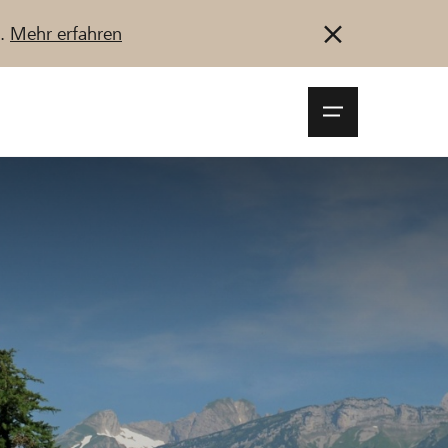
u.
Mehr erfahren
Navigationsm
öffnen
Anmelden
Registrieren
Jetzt starten